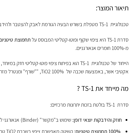
תיאור המוצר:
טכנולוגיית TS-1 מטפלת בשורש הבעיה הגורמת לאבק להצטבר ולהידבק על פאנלים סולאריים.
סדרת TS-1 היא ציפוי שקוף ופוטו-קטליטי המבוסס על
תחמוצת טיטניום
מ-100% חומרים אנאורגניים.
הייחוד של טכנולוגיית TS-1 הוא בפיתוח ציפוי פוטו-קטליטי חזק במיוחד, עמיד (מעל 10 שנים) ויעיל, בעל תכונות פירוק אקטיבי ו
אקטיבי אשר, באמצעות שכבה של 100% TiO2, ""שורף" ומנטרל מזהמים.
מה מייחד את
TS-1
?
סדרת TS-1 בולטת בזכות יתרונות מרכזיים:
חוזק והידבקות יוצאי דופן
:
שימוש ב"מקשר" (Binder) אנאורגני לחלוטין, המבטיח שהציפוי אינו מתפרק על ידי החמצן הפעיל שהוא מייצר, ומעניק לו עמידות השווה לחוזק המצע (מעל 10 שנים).
100%
תחמוצת טיטניום
:
השיטה מאפשרת ציפוי בשכבת TiO2 טהורה, המספקת קשיות גבוהה מאוד (