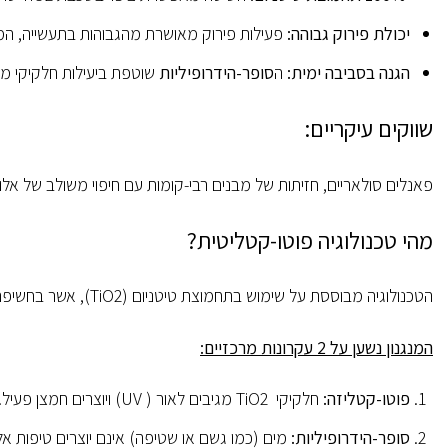
יכולת פירוק גבוהה
:
פעילות פירוק מאושרת מהגבוהות בתעשייה, המנטרל
הגנה בסביבה ימית
:
ה
סופר-הידרופיליות
שוטפת ביעילות חלקיקי מלח, מגנה
שווקים עיקריים:
פאנלים סולאריים, חזיתות של מבנים רבי-קומות עם חיפוי משולב של אלומינ
מהי טכנולוגיה פוטו-קטליטית
?
הטכנולוגיה מבוססת על שימוש בתחמוצת טיטניום (TiO2), אשר בחשיפה לאור (כולל קרינת (UV) פועלת כזרז (קטליזטור). תהליך זה יוצר
המנגנון נשען על 2 עקרונות מרכזיים
:
פוטו-קטליזה
:
חלקיקי TiO2 מגיבים לאור ( UV) ויוצרים חמצן פעיל. חמצן זה מפרק/ "שורף" מזהמים אורגניים (כגון אבקה, פיח ולכלוך אורגני), והופך אותם לאבק דק שקל לשטוף אותו.
סופר-הידרופיליות
:
מים (כמו גשם או שטיפה) אינם יוצרים טיפות 