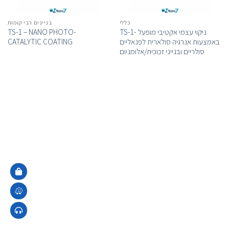
כללי
בניינים רבי קומות
TS-1 – NANO PHOTO-
TS-1- ניקוי עצמי אקטיבי מופעל
CATALYTIC COATING
באמצעות אנרגיה סולארית לפנאליים
סולריים ובנייני זכוכית/אלומניום