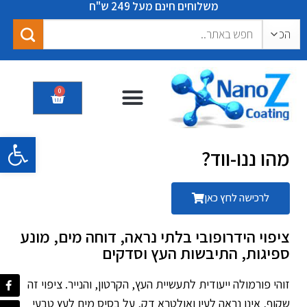
משלוחים חינם מעל 249 ש"ח
0
המוצרים שלנו
תערוכות ואירועים
תעודות אישורים המלצות
פתח סרגל 
מהו ננו-ווד?
לרכישה לחץ כאן
ציפוי הידרופובי בלתי נראה, דוחה מים, מונע
ספיגות, התיבשות העץ וסדקים
זוהי פורמולה ייעודית לתעשיית העץ, הקרטון, והנייר. ציפוי זה
שקוף, אינו נראה לעין ואולטרא דק, על בסיס מים לעץ טבעי