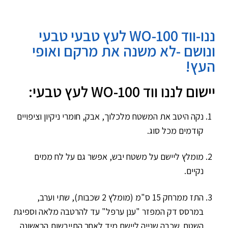
ננו-ווד WO-100 לעץ טבעי טבעי
ונושם -לא משנה את מרקם ואופי
העץ!
יישום לננו ווד WO-100 לעץ טבעי:
נקה היטב את המשטח מלכלוך, אבק, חומרי ניקיון וציפויים
קודמים מכל סוג.
מומלץ ליישם על משטח יבש, אפשר גם על לח ממים
נקיים.
התז ממרחק 15 ס"מ (מומלץ 2 שכבות), שתי וערב,
במרסס דק המפזר "ענן ערפל" עד להרטבה מלאה וספיגת
השטח. שכבה שנייה ליישם מיד לאחר התייבשות הראשונה.