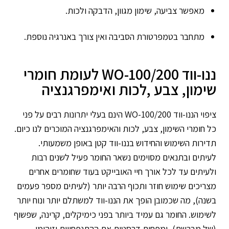
מאפשר צביעה, שימון מגוון, הדבקה ולכות.
מתחבר בטמפרטורת הסביבה ואין צורך באנרגיה נוספת.
ננו-ווד WO-100/200 לעומת חומרי
שימון, צבע ,לכות ואימפרגנציה
ציפוי הננו-ווד WO-100/200 הינם בעלי יתרונות רבים על פני
כל חומרי השימון, צבע, לכות והאימפרגנציה המוכרים לנו כיום.
תדירות השימוש והחידוש בננו-ווד קטן באופן משמעותי.
לעיתים ובתנאים מסוימים נשאר החומר פעיל לשנים רבות
ולעיתים עד לכל אורך חיי האובייקט בעוד שחומרים אחרים
מצריכים שימוש חוזר ותכוף הרבה יותר (לעיתים מספר פעמים
בשנה), מה שכמובן הופך את הננו-ווד למשתלם יותר ונוח יותר
לשימוש. החומר גם עמיד ביותר בפני כימיקלים, קרינה, שפשוף
(של מברשת), ומפחית דרסטית את ההתנפחויות וזיהומי