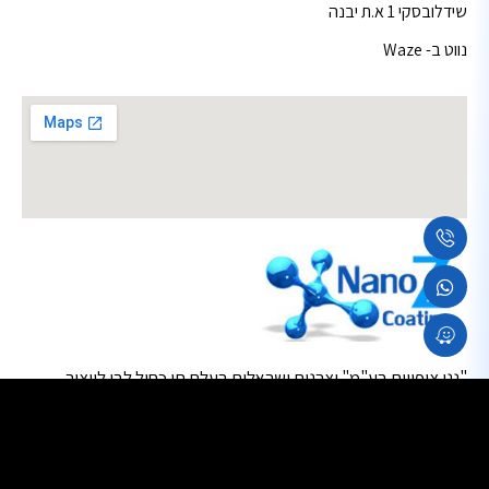
שידלובסקי 1 א.ת יבנה
נווט ב- Waze
"ננו ציפויים בע"מ" יצרנית ישראלית בעלת תו כחול לבן לייצור
טכנולוגיות מדהימות ופורצות דרך לעתיד נקי, סביבה נקיה וחסכון
בתחזוקה לשוק המקומי ולייצוא.