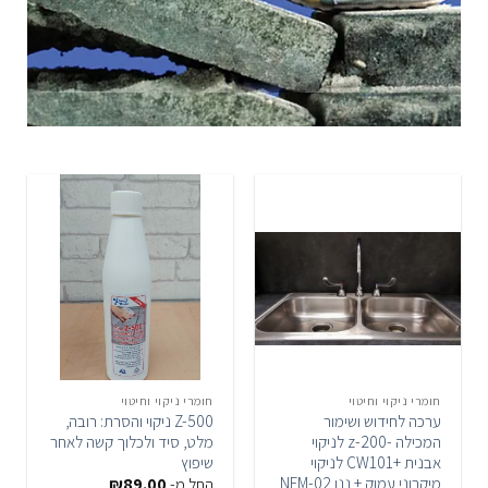
חומרי ניקוי וחיטוי
חומרי ניקוי וחיטוי
ערכה לחידוש ושימור
Z-500 ניקוי והסרת: רובה,
המכילה -z-200 לניקוי
מלט, סיד ולכלוך קשה לאחר
אבנית +CW101 לניקוי
שיפוץ
מיקרוני עמוק + ננו NFM-02
החל מ-
89.00
₪