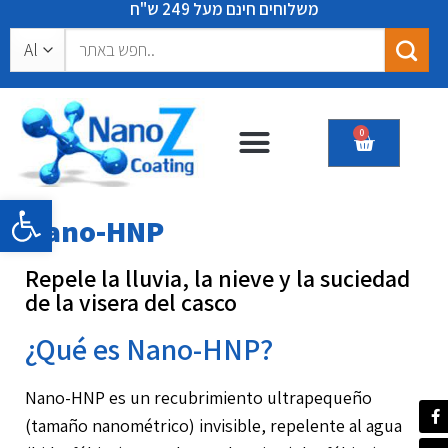
משלוחים חינם מעל 249 ש"ח
0
Sobre Nosotros
Nuestros productos
Certificaciones y Normas
Abrir barra de herramientas
Nano-HNP
Repele la lluvia, la nieve y la suciedad
de la visera del casco
¿Qué es Nano-HNP?
Nano-HNP es un recubrimiento ultrapequeño
(tamaño nanométrico) invisible, repelente al agua