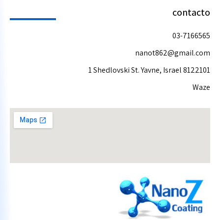
contacto
03-7166565
nanot862@gmail.com
1 Shedlovski St. Yavne, Israel 8122101
Waze