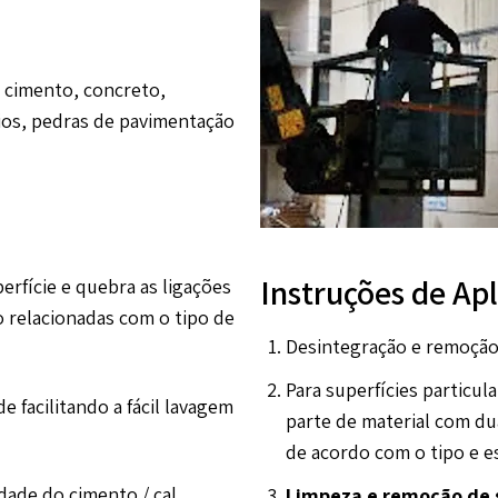
: cimento, concreto,
rios, pedras de pavimentação
Instruções de Ap
erfície e quebra as ligações
o relacionadas com o tipo de
Desintegração e remoção:
Para superfícies particul
e facilitando a fácil lavagem
parte de material com du
de acordo com o tipo e e
dade do cimento / cal,
Limpeza e remoção de s