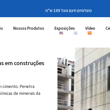
משלוחים חינם מעל 249 ש"ח
ós
Nossos Produtos
Exposições
Vídeo
Ce
jas em construções
m cimento. Penetra
ímicas de minerais da