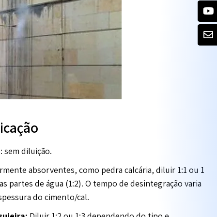
licação
 sem diluição.
armente absorventes, como pedra calcária, diluir 1:1 ou 1
as partes de água (1:2). O tempo de desintegração varia
spessura do cimento/cal.
ujeira:
Diluir 1:2 ou 1:3 dependendo do tipo e