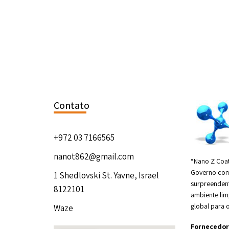
Contato
+972 03 7166565
nanot862@gmail.com
“Nano Z Coat
Governo com
1 Shedlovski St. Yavne, Israel
surpreendent
8122101
ambiente li
global para 
Waze
Fornecedor