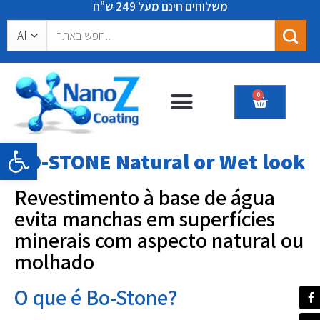
משלוחים חינם מעל 249 ש"ח
0
Nossos Produtos
Certificados e Recomendações
Barra de Ferramentas Aberta
BO-STONE Natural or Wet look
Revestimento à base de água
evita manchas em superfícies
minerais com aspecto natural ou
molhado
O que é Bo-Stone?