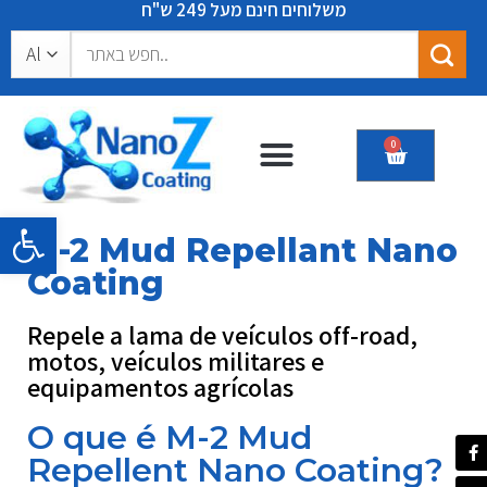
משלוחים חינם מעל 249 ש"ח
0
Nossos Produtos
Certificados e Recomendações
Barra de Ferramentas Aberta
M-2 Mud Repellant Nano
Coating
Repele a lama de veículos off-road,
motos, veículos militares e
equipamentos agrícolas
O que é M-2 Mud
Repellent Nano Coating?